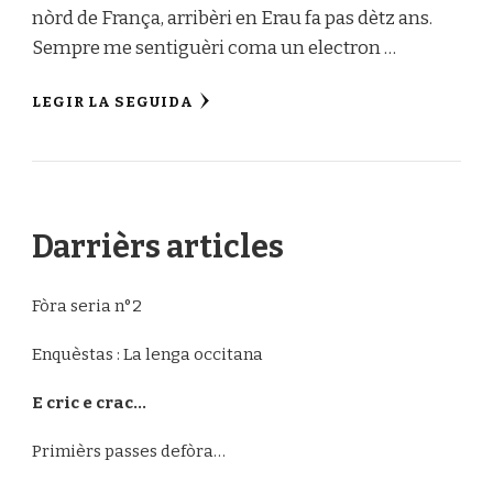
nòrd de França, arribèri en Erau fa pas dètz ans.
Sempre me sentiguèri coma un electron …
LEGIR LA SEGUIDA
Darrièrs articles
Fòra seria n°2
Enquèstas : La lenga occitana
E cric e crac…
Primièrs passes defòra…