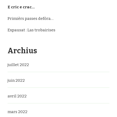
E cric e crac…
Primièrs passes defòra…
Expausat : Las trobairises
Archius
juillet 2022
juin 2022
avril 2022
mars 2022