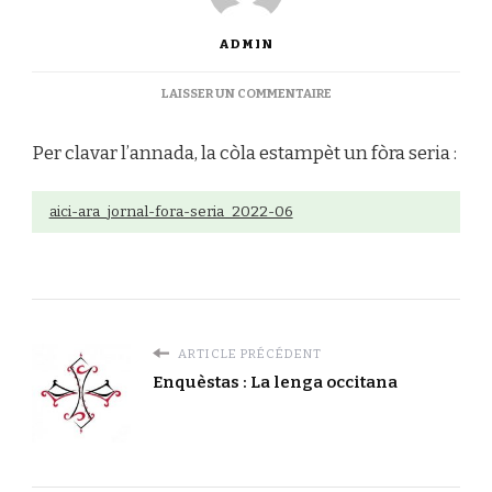
ADMIN
SUR
LAISSER UN COMMENTAIRE
FÒRA
SERIA
Per clavar l’annada, la còla estampèt un fòra seria :
N°2
aici-ara_jornal-fora-seria_2022-06
ARTICLE PRÉCÉDENT
Enquèstas : La lenga occitana