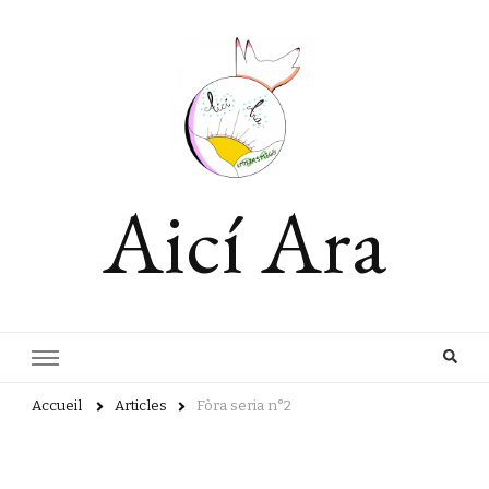
Aicí Ara
Accueil
Articles
Fòra seria n°2