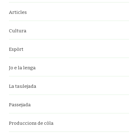
Articles
Cultura
Espòrt
Jo e la lenga
La taulejada
Passejada
Produccions de còla