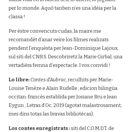
per lo monde. Aquò tanben n’es una idèia per la
classa !
Per èstre convencuts·cudas, la maire me
recomandèt d’anar veire los filmes realizats
pendent l’enquèsta per Jean-Dominique Lajoux,
sul siti del CNRS. Descobriretz la Marie Girbal, una
vertadièra femna d’espectacle. I vos convidi !
Lo libre:
Contes d’Aubrac
, reculhits per Marie-
Louise Tenèze e Alain Rudelle ; edicion bilingüa
occitan-francés establida per Josiane Bru e Jean
Eygun ; Letras d’Oc, 2019 (agotat malastrosament,
mes dins totas las bravas bibliotècas).
Los contes enregistrats :
siti del C.O.M.D.T. de