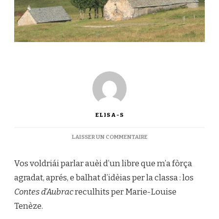
ELISA-S
SUR
LAISSER UN COMMENTAIRE
LECTURA
:
Vos voldriái parlar auèi d’un libre que m’a fòrça
CONTES
D’AUBRAC
agradat, aprés, e balhat d’idèias per la classa : los
Contes d’Aubrac
reculhits per Marie-Louise
Tenèze.