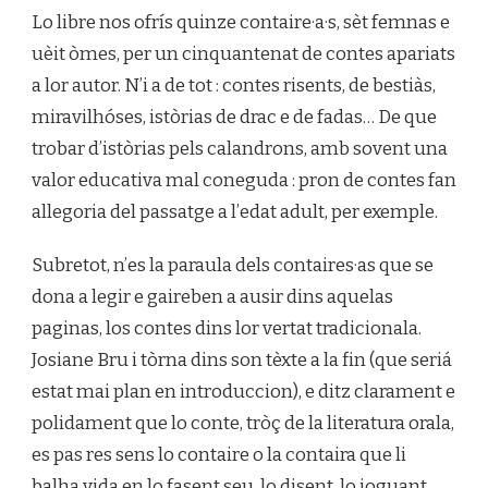
Lo libre nos ofrís quinze contaire·a·s, sèt femnas e
uèit òmes, per un cinquantenat de contes apariats
a lor autor. N’i a de tot : contes risents, de bestiàs,
miravilhóses, istòrias de drac e de fadas… De que
trobar d’istòrias pels calandrons, amb sovent una
valor educativa mal coneguda : pron de contes fan
allegoria del passatge a l’edat adult, per exemple.
Subretot, n’es la paraula dels contaires·as que se
dona a legir e gaireben a ausir dins aquelas
paginas, los contes dins lor vertat tradicionala.
Josiane Bru i tòrna dins son tèxte a la fin (que seriá
estat mai plan en introduccion), e ditz clarament e
polidament que lo conte, tròç de la literatura orala,
es pas res sens lo contaire o la contaira que li
balha vida en lo fasent seu, lo disent, lo joguant